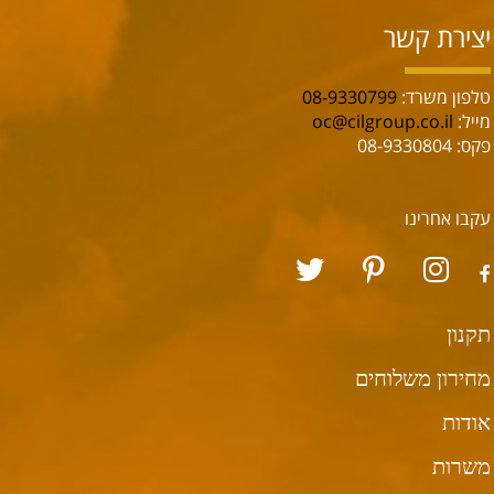
יצירת קשר
טלפון משרד:
08-9330799
מייל:
oc@cilgroup.co.il
פקס: 08-9330804
עקבו אחרינו
תקנון
מחירון משלוחים
אודות
משרות