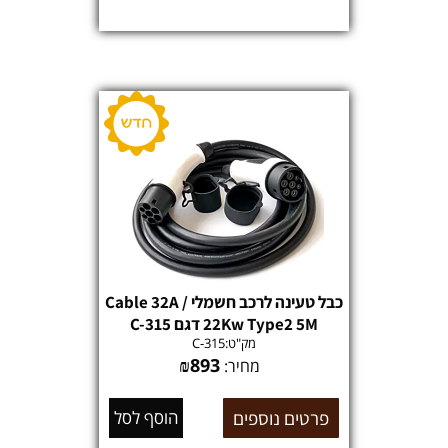
כבל טעינה לרכב חשמלי Cable 32A /
22Kw Type2 5M דגם C-315
מק"ט:
C-315
₪
893
מחיר:
פרטים נוספים
הוסף לסל