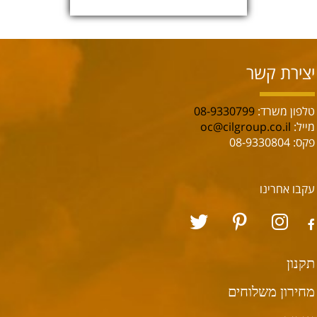
יצירת קשר
טלפון משרד:
08-9330799
מייל:
oc@cilgroup.co.il
פקס: 08-9330804
עקבו אחרינו
תקנון
מחירון משלוחים