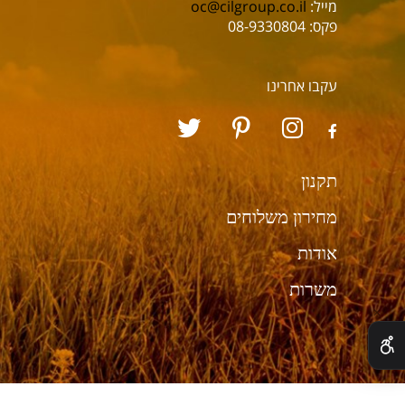
מייל:
oc@cilgroup.co.il
פקס: 08-9330804
עקבו אחרינו
תקנון
מחירון משלוחים
אודות
משרות
✕