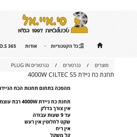
כל הקטגוריות
אודות
.O.S 365
מוצרים
/
גנרטורים
/
גנרטורים PLUG IN
תחנת כח ניידת 4000W CILTEC S5
מהפכה בתחום תחנות הכח הניידות ה
תחנת כח ניידת 4000W רבת עוצמה
אין צורך בדלק
עד 9 שעות עבודה
שקט לחלוטין אין רעש
אין ריח
קל משקל